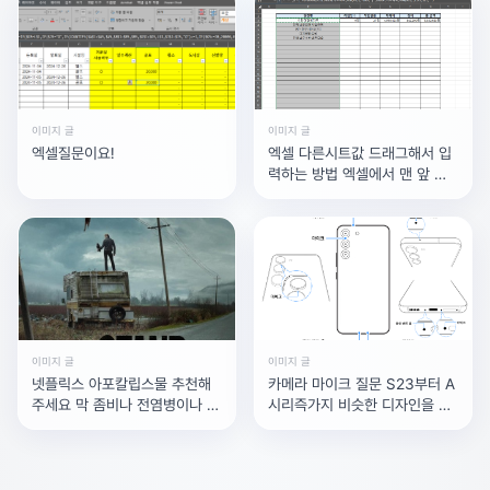
이미지 글
이미지 글
엑셀질문이요!
엑셀 다른시트값 드래그해서 입
력하는 방법 엑셀에서 맨 앞 시
트에 통계를 내고싶은데 시트별
로 이름이 다릅니다. 드래그
이미지 글
이미지 글
넷플릭스 아포칼립스물 추천해
카메라 마이크 질문 S23부터 A
주세요 막 좀비나 전염병이나 각
시리즉가지 비슷한 디자인을 하
종 재해로부터지구가 멸망할 상
고 있는 폰들은 대체 카메라용
황에먹을것이없어서비행기를타
마이크
고 노르웨이 씨앗저장고에간다
든지아님 비행기타고