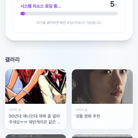
6
%
시스템 리소스 로딩 중...
광고 [X]를 누르면 내용이 해제됩니다
여기를 클릭하면 빠른 로딩(가속)이 가능합니다.
갤러리
이미지 글
이미지 글
90년대 애니인데 제목 좀 알려
넷플 영화 추천
주세요ㅠㅠ 에반게리온 같은 애
니같은데 너무 궁금해요